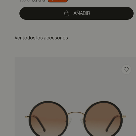
7.5 €
6.75 €
to
AÑADIR
Ver todos los accesorios
Guar