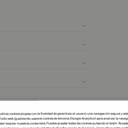
Otros usuarios tambien han comprado
utiliza cookies propias con la finalidad de garantizar al usuario una navegación segura y ada
 sitio web. Igualmente, usamos cookies de terceros (Google Analytics) para analizar la naveg
der mejorar nuestros contenidos. Puedes aceptar todas las cookies pulsando el botón “Acepta