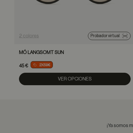
2 colores
Probador virtual
MÓ LANGSOMT SUN
2X59€
45 €
VER OPCIONES
¡Ya somos má