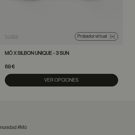
1 color
2
Probador virtual
MÓ X SILBON UNIQUE - 3 SUN
69 €
VER OPCIONES
comunidad #Mó