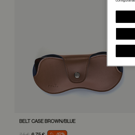
configurarla
Guar
BELT CASE BROWN/BLUE
Price reduced from
-10%