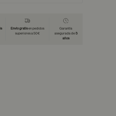
is
Envío gratis
en pedidos
Garantía
superiores a 50€
asegurada de
3
años