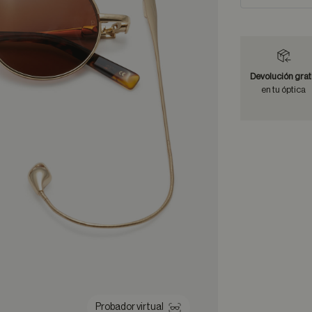
Devolución grat
en tu óptica
Probador virtual