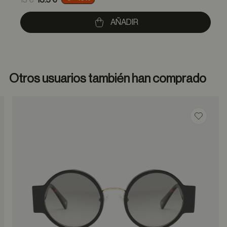
15 €
13.5 €
to
AÑADIR
Otros usuarios también han comprado
dar en favoritos
Guardar