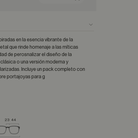
iradas en la esencia vibrante de la
etal que rinde homenaje a las míticas
idad de perosnalizar el diseño de la
o clásica o una versión moderna y
larizadas. Incluye un pack completo con
bre portajoyas para g
23
44