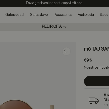
Envío gratis online por tiempo limitado.
Gafas de sol
Gafas de ver
Accesorios
Audiología
Salud 
PEDIR CITA
mó TAJ GA
Guardar en favoritos
69 €
Nuestros modelos
Env
Dis
por