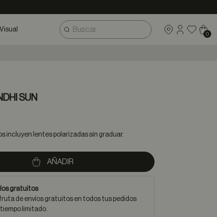
Visual
0
NDHI SUN
 incluyen lentes polarizadas sin graduar.
AÑADIR
íos gratuitos
fruta de envíos gratuitos en todos tus pedidos
 tiempo limitado.