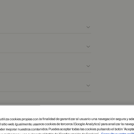
Otros usuarios tambien han comprado
utiliza cookies propias con la finalidad de garantizar al usuario una navegación segura y ada
 sitio web. Igualmente, usamos cookies de terceros (Google Analytics) para analizar la naveg
der mejorar nuestros contenidos. Puedes aceptar todas las cookies pulsando el botón “Acepta