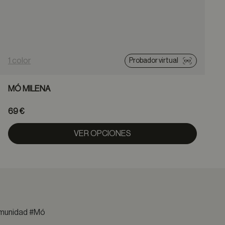
1 color
1
Probador virtual
MÓ MILENA
69 €
VER OPCIONES
comunidad #Mó