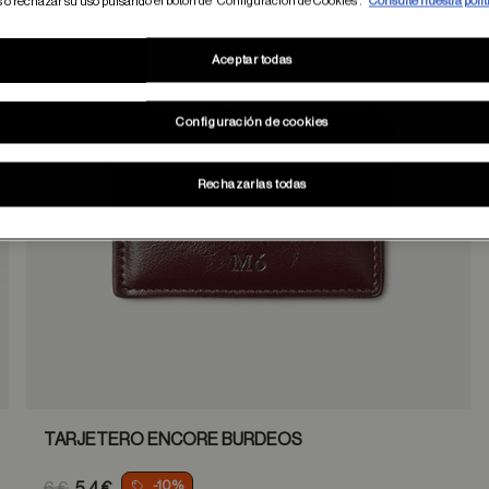
s o rechazar su uso pulsando el botón de “Configuración de Cookies”.
Consulte nuestra polít
dar en favoritos
Guardar
Aceptar todas
Configuración de cookies
Rechazarlas todas
TARJETERO ENCORE BURDEOS
Price reduced from
-10%