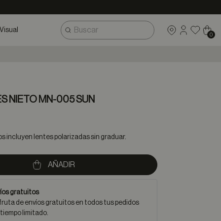
Visual
0
ES NIETO MN-005 SUN
 incluyen lentes polarizadas sin graduar.
AÑADIR
íos gratuitos
fruta de envíos gratuitos en todos tus pedidos
 tiempo limitado.