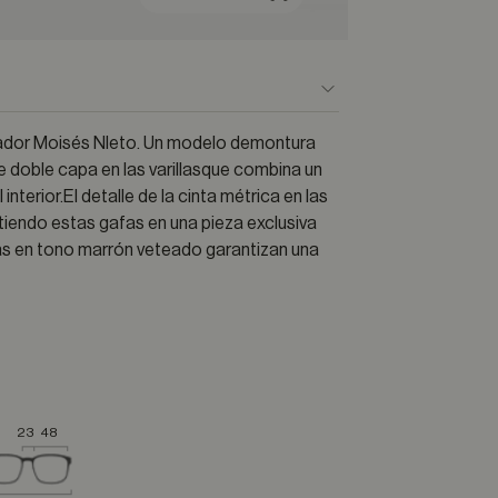
ñador Moisés NIeto. Un modelo demontura
e doble capa en las varillasque combina un
nterior.El detalle de la cinta métrica en las
tiendo estas gafas en una pieza exclusiva
das en tono marrón veteado garantizan una
23
48