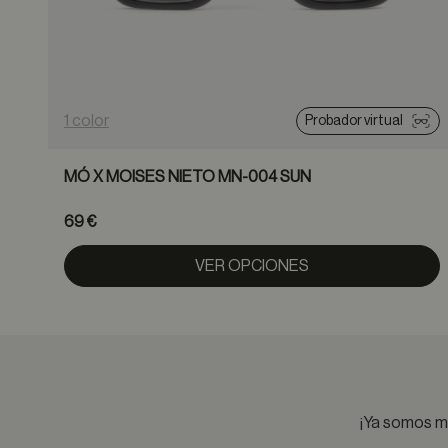
1 color
Probador virtual
MÓ X MOISES NIETO MN-004 SUN
69 €
VER OPCIONES
¡Ya somos má