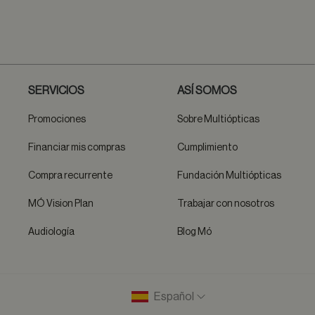
SERVICIOS
ASÍ SOMOS
Promociones
Sobre Multiópticas
Financiar mis compras
Cumplimiento
Compra recurrente
Fundación Multiópticas
MÓ Vision Plan
Trabajar con nosotros
Audiología
Blog Mó
Español