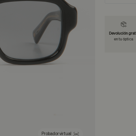
Devolución grat
en tu óptica
Probador virtual