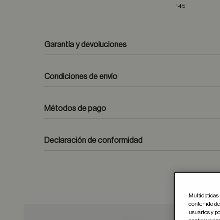
145
Garantía y devoluciones
Condiciones de envío
Métodos de pago
formulario de contacto
Declaración de conformidad
Multiópticas 
contenido del
usuarios y po