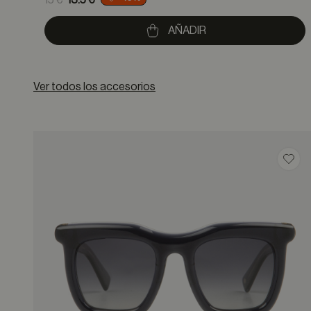
15 €
13.5 €
to
AÑADIR
Ver todos los accesorios
Guar