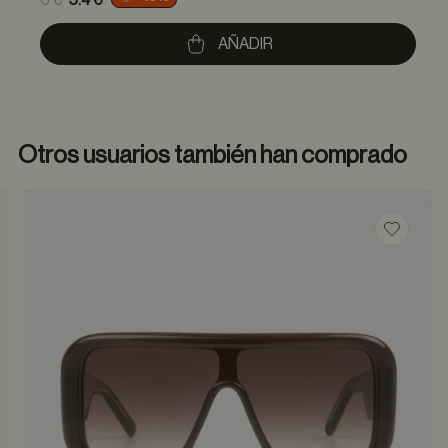
6 €
5.4 €
to
AÑADIR
Otros usuarios también han comprado
dar en favoritos
Guardar