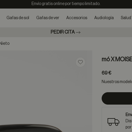
Envío gratis online por tiempo limitado.
Gafas de sol
Gafas de ver
Accesorios
Audiología
Salud 
PEDIR CITA
Nieto
mó X MOIS
Guardar en favoritos
69 €
Nuestros modelos
Env
Dis
por