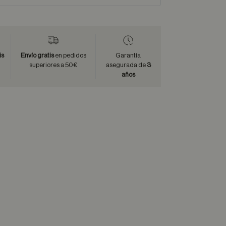
is
Envío gratis
en pedidos
Garantía
superiores a 50€
asegurada de
3
años