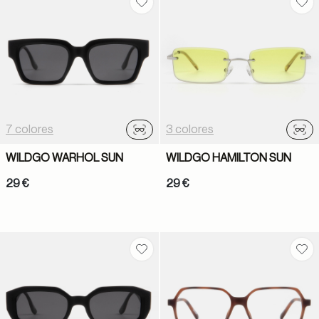
Guardar en favoritos
Gua
7 colores
3 colores
Probador virtual
Prob
WILDGO WARHOL SUN
WILDGO HAMILTON SUN
29 €
29 €
Guardar en favoritos
Gua