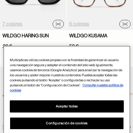
7 colores
6 colores
Probador virtual
Prob
WILDGO HARING SUN
WILDGO KUSAMA
29 €
59 €
Multiópticas utiliza cookies propias con la finalidad de garantizar al usuario
una navegación segura y adaptar el contenido del sitio web. Igualmente,
usamos cookies de terceros (Google Analytics) para analizar la navegación de
los usuarios y poder mejorar nuestros contenidos. Puedes aceptar todas las
Guardar en favoritos
Gua
cookies pulsando el botón “Aceptar” o configurarlas o rechazar su uso
pulsando el botón de “Configuración de Cookies”.
Consulte nuestra política de
cookies
Aceptar todas
Configuración de cookies
5 colores
6 colores
Probador virtual
Prob