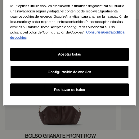
Multiópticas utiliza cookies propias con la finalidad de garantizar al usuario
Otros usuarios tambien han comprado
una navegación segura y adaptar el contenido del sitio web. Igualmente,
usamos cookies de terceros (Google Analytics) para analizar la navegación de
los usuarios y poder mejorar nuestros contenidos. Puedes aceptar todas las
cookies pulsando el botón “Aceptar” o configurarlas o rechazar su uso
pulsando el botón de “Configuración de Cookies”.
Consulte nuestra política
Guardar en favor
de cookies
Aceptar todas
Configuración de cookies
Rechazarlas todas
BOLSO GRANATE FRONT ROW