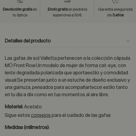
Devolución gratis
en
Envío gratis
en pedidos
Garantía asegurada
tu óptica
superiores a 50€
de
3 años
Detalles del producto
Las gafas de sol Valletta pertenecen a la colección cápsula
MÓ Front Row.Un modelo de mujer de forma cat-eye, con
lente degradada polarizada que aportaestilo y comodidad
visual.Se presentan junto a un estuche de diseño exclusivo y
una gamuza, pensados para acompañartecon estilo tanto
en tu día a día como en tus momentos al aire libre.
Material:
Acetato
Sigue estos
consejos
para el cuidado de las gafas
Medidas (milímetros):